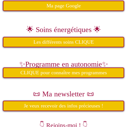
Ma page Google
🌟 Soins énergétiques 🌟
Les différents soins CLIQUE
✨Programme en autonomie✨
CLIQUE pour connaître mes programmes
📜 Ma newsletter 📜
Je veux recevoir des infos précieuses !
👇 Rejoins-moi ! 👇